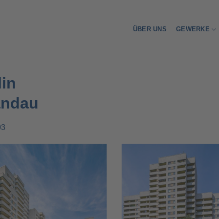
ÜBER UNS
GEWERKE
lin
andau
03